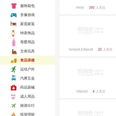
服饰箱包
iHerb
292
人关注
音像游戏
家居家装
钟表饰品
母婴用品
Holland & Barrett
22
人关注
文体玩具
食品保健
运动户外
汽摩五金
药品器械
Vitacost
4
人关注
成人用品
旅游出行
投资理财