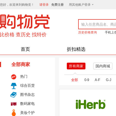
您好，欢迎来到购物党！
请登录
免费注册
用其他账户登录
历史价格查询
手机上
首页
折扣精选
全部商家
所有商家
国内商城
热门
全部
0-9
A-F
G-J
综合百货
图书杂志
数码家电
美妆个护