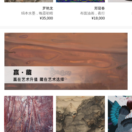
罗艳龙
郑迎春
绢本水墨，
晚霞初晴
布面油画，
夜行
¥35,000
¥18,000