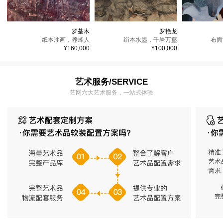
罗荃木
罗艳龙
纸本油画，
养蜂人
绢本水墨，
千岩万壑
布面
¥160,000
¥100,000
艺术服务/SERVICE
艺网六大艺术服务，一站式体验