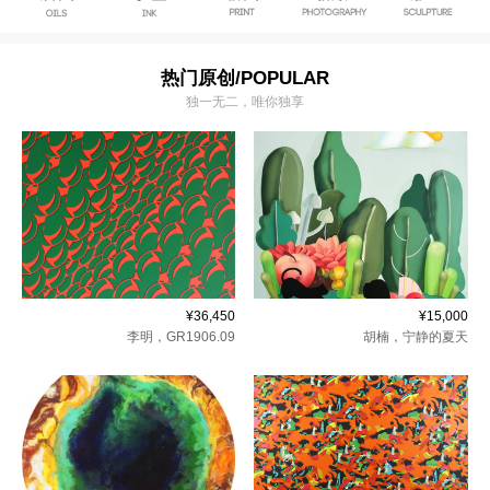
热门原创/POPULAR
独一无二，唯你独享
¥36,450
¥15,000
李明
，
GR1906.09
胡楠
，
宁静的夏天