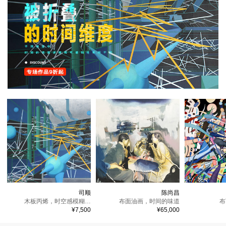
司顺
陈尚昌
木板丙烯，
时空感模糊化的经典名画1号
布面油画，
时间的味道
布
¥7,500
¥65,000