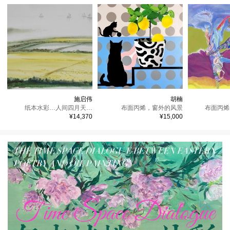
施启伟
胡楠
纸本水彩 ，
人间四月天－太湖
布面丙烯，
窗外的风景
布面丙烯
¥14,370
¥15,000