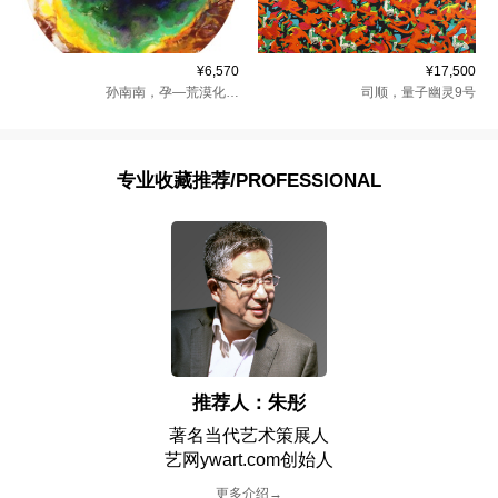
¥6,570
¥17,500
孙南南
，
孕—荒漠化系列（1）
司顺
，
量子幽灵9号
专业收藏推荐/PROFESSIONAL
推荐人：朱彤
著名当代艺术策展人
艺网ywart.com创始人
更多介绍→