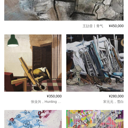
王劼⾳丨
青气
¥450,000
¥350,000
¥280,000
张业兴，
Hunting in Dreamland–3
宋元元，
雪白