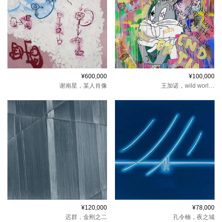
¥600,000
¥100,000
谢南星，
某人肖像
王加诺，
wild world No.12
¥120,000
¥78,000
迟群，
金刚之二
孔令楠，
夜之城