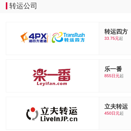
转运公司
转运四方
33.75元
起
乐一番
855日元
起
立夫转运
450日元
起