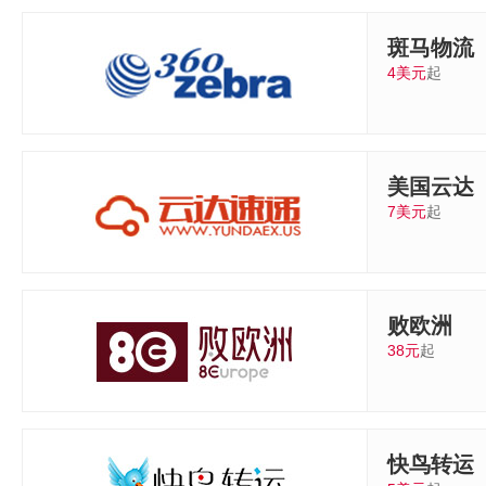
斑马物流
4美元
起
美国云达
7美元
起
败欧洲
38元
起
快鸟转运