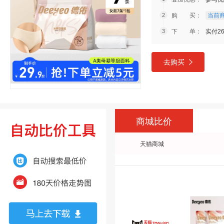
购 买：
当前商
下 单：
实付26
去购买
商城比价
天猫商城