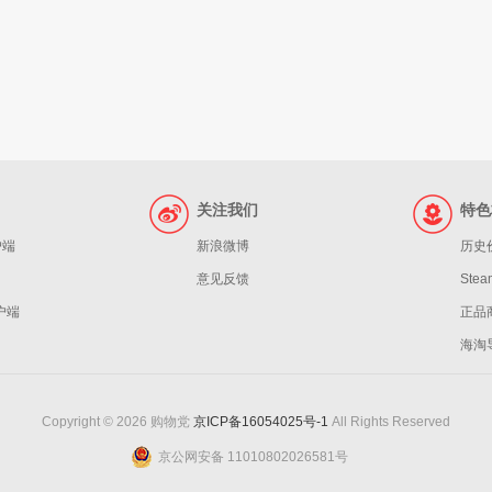
关注我们
特色
户端
新浪微博
历史
意见反馈
St
客户端
正品
海淘
Copyright © 2026 购物党
京ICP备16054025号-1
All Rights Reserved
京公网安备 11010802026581号