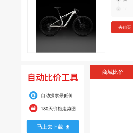
下 
去购买
商城比价