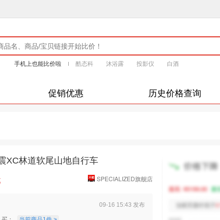
手机上也能比价啦
酷态科
沐浴露
投影仪
白酒
促销优惠
历史价格查询
碳纤维避震XC林道软尾山地自行车
元
SPECIALIZED旗舰店
09-16 15:43 发布
买：
当前商品1件 >