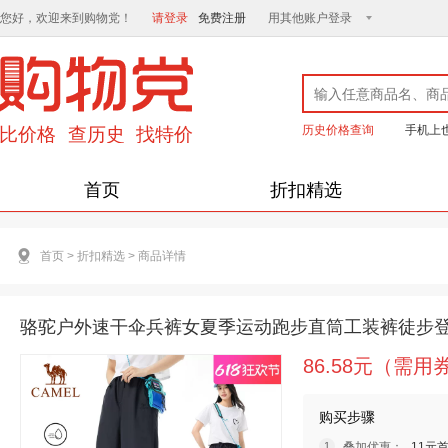
您好，欢迎来到购物党！
请登录
免费注册
用其他账户登录
历史价格查询
手机上
首页
折扣精选
首页
>
折扣精选
>
商品详情
骆驼户外速干伞兵裤女夏季运动跑步直筒工装裤徒步
86.58元（需用
购买步骤
叠加优惠：
11元