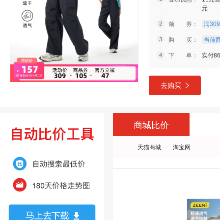
元
领 券：
满309
购 买：
当前商
下 单：
实付86
去购买
商城比价
天猫商城
淘宝网