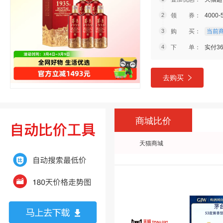
领 券：
4000
购 买：
当前商
下 单：
实付36
去购买
商城比价
天猫商城