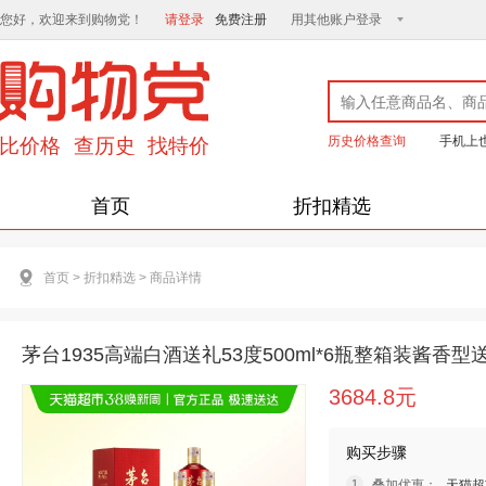
您好，欢迎来到购物党！
请登录
免费注册
用其他账户登录
历史价格查询
手机上
首页
折扣精选
首页
>
折扣精选
>
商品详情
茅台1935高端白酒送礼53度500ml*6瓶整箱装酱香型
3684.8元
购买步骤
叠加优惠：
天猫超