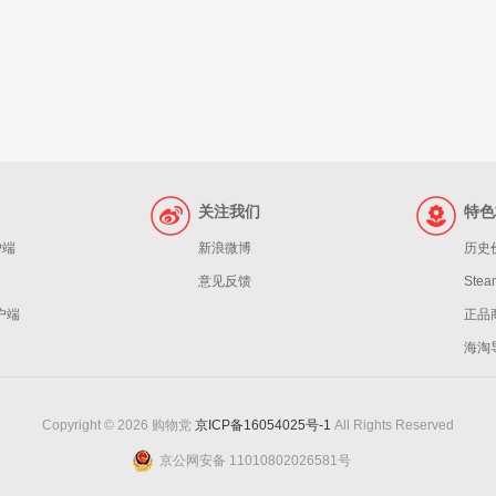
关注我们
特色
户端
新浪微博
历史
意见反馈
St
客户端
正品
海淘
Copyright © 2026 购物党
京ICP备16054025号-1
All Rights Reserved
京公网安备 11010802026581号