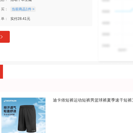
买：
当前商品1件 >
单：
实付28.41元
迪卡侬短裤运动短裤男篮球裤夏季速干短裤五分裤