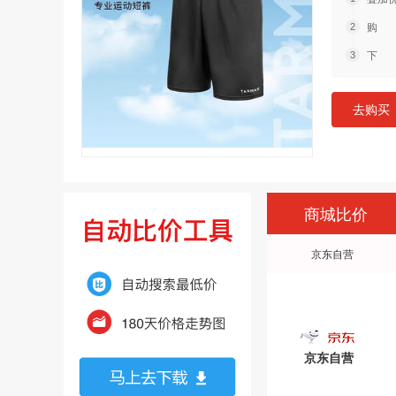
购 
下 
去购买
商城比价
京东自营
京东自营