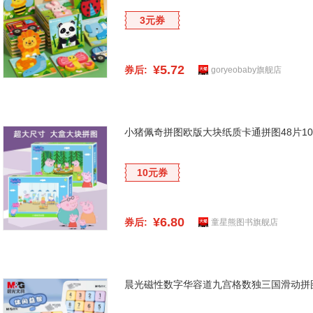
3元券
¥5.72
券后:
goryeobaby旗舰店
小猪佩奇拼图欧版大块纸质卡通拼图48片1
10元券
¥6.80
券后:
童星熊图书旗舰店
晨光磁性数字华容道九宫格数独三国滑动拼