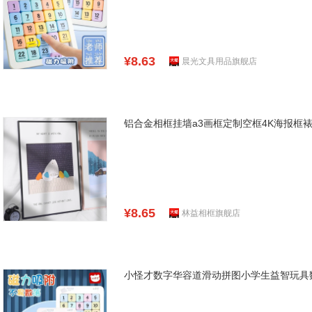
¥8.63
晨光文具用品旗舰店
铝合金相框挂墙a3画框定制空框4K海报框
¥8.65
林益相框旗舰店
小怪才数字华容道滑动拼图小学生益智玩具