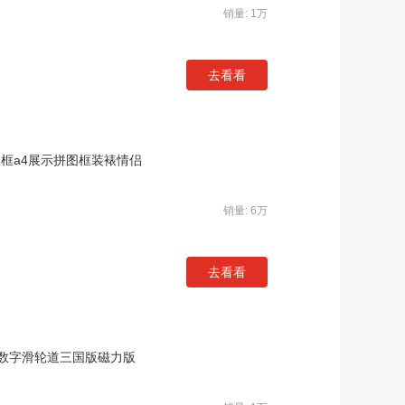
销量: 1万
去看看
裱框a4展示拼图框装裱情侣
销量: 6万
去看看
数字滑轮道三国版磁力版