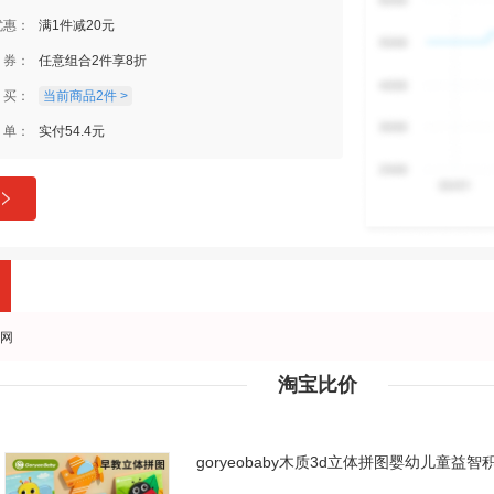
优惠：
满1件减20元
券：
任意组合2件享8折
买：
当前商品2件 >
单：
实付54.4元
网
淘宝比价
goryeobaby木质3d立体拼图婴幼儿童益