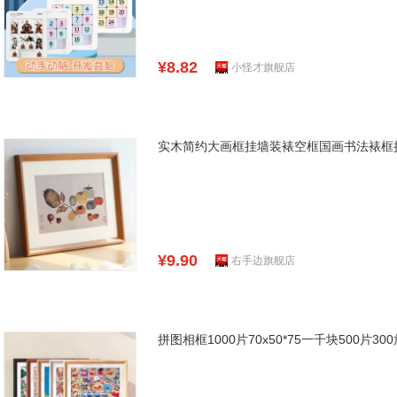
¥8.82
小怪才旗舰店
实木简约大画框挂墙装裱空框国画书法裱框
¥9.90
右手边旗舰店
拼图相框1000片70x50*75一千块500片