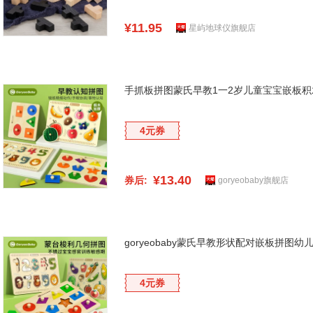
¥11.95
星屿地球仪旗舰店
手抓板拼图蒙氏早教1一2岁儿童宝宝嵌板
4元券
¥13.40
券后:
goryeobaby旗舰店
goryeobaby蒙氏早教形状配对嵌板拼图
4元券