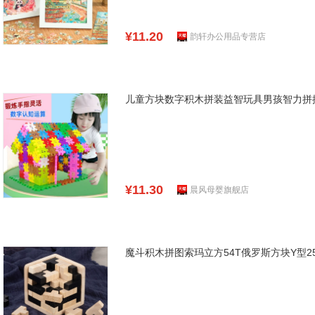
¥11.20
韵轩办公用品专营店
儿童方块数字积木拼装益智玩具男孩智力拼插
¥11.30
晨风母婴旗舰店
魔斗积木拼图索玛立方54T俄罗斯方块Y型