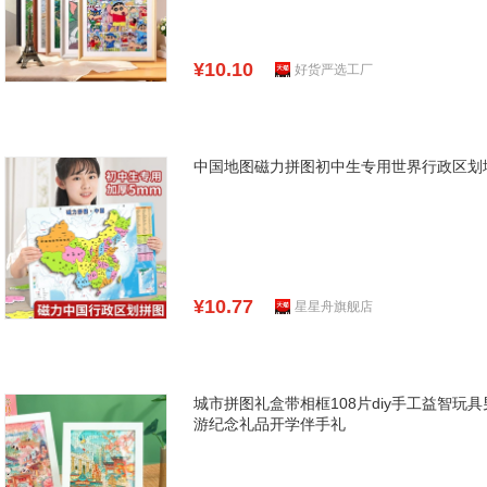
¥10.10
好货严选工厂
中国地图磁力拼图初中生专用世界行政区划地
¥10.77
星星舟旗舰店
城市拼图礼盒带相框108片diy手工益智
游纪念礼品开学伴手礼