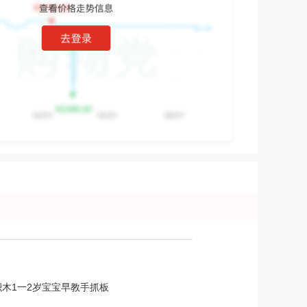
智积木1一2岁宝宝早教手抓板