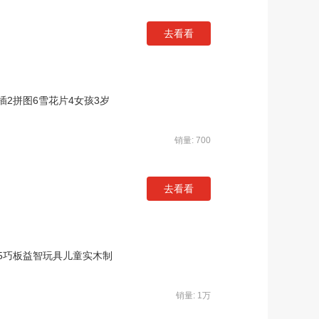
去看看
2拼图6雪花片4女孩3岁
销量: 700
去看看
25巧板益智玩具儿童实木制
销量: 1万