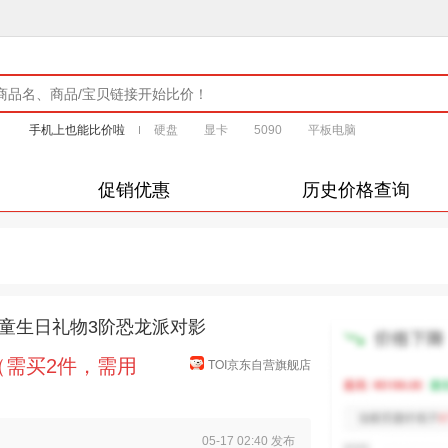
手机上也能比价啦
硬盘
显卡
5090
平板电脑
促销优惠
历史价格查询
儿童生日礼物3阶恐龙派对影
元（需买2件，需用
TOI京东自营旗舰店
05-17 02:40 发布