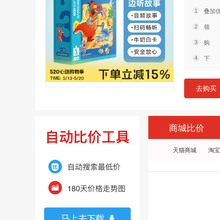
叠加
领 
购 
下 
去购买
商城比价
天猫商城
淘宝