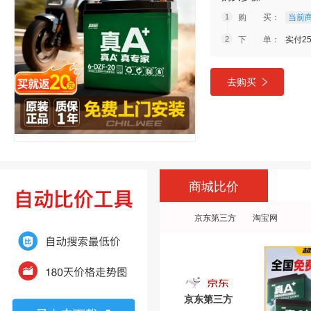
购 买：
当前商
下 单：
实付2
去购买
商城比价
京东第三方
淘宝网
京东第三方