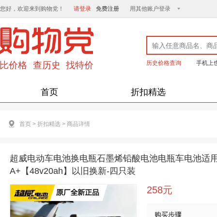
您好，欢迎来到购物党！
请登录
免费注册
用其他账户登录
历史价格查询
手机上
首页
折扣精选
首页
>
折扣精选
>
商品详情
超威电动车电池换电瓶石墨烯铅酸电池电瓶车电池适用
A+【48v20ah】以旧换新-四只装
258元
购买步骤