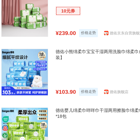
10元券
¥239.00
价格走势
德佑京东自营旗舰
德佑小熊绵柔巾宝宝干湿两用洗脸巾绵柔巾成
装】
¥103.90
价格走势
德佑旗舰店
德佑婴儿绵柔巾咩咩巾干湿两用擦脸巾绵柔巾
*18包