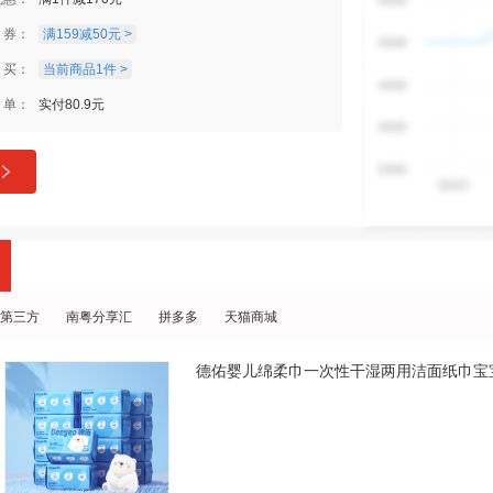
券：
满159减50元 >
买：
当前商品1件 >
单：
实付80.9元
第三方
南粤分享汇
拼多多
天猫商城
德佑婴儿绵柔巾一次性干湿两用洁面纸巾宝宝