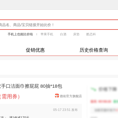
手机上也能比价啦
苹果手机
白酒
床垫
酷态科
促销优惠
历史价格查询
口洁面巾擦屁屁 80抽*18包
元（需用券）
德佑官方旗舰店
05-17 23:51 发布
优惠：
满1件减170元