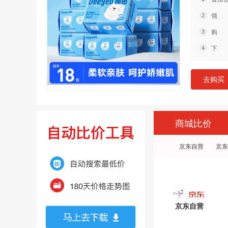
领 
购 
下 
去购买
商城比价
京东自营
京东
京东自营