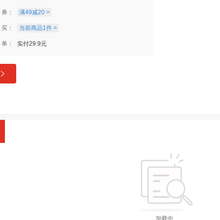
券：
满49减20 >
买：
当前商品1件 >
单：
实付29.9元
加载中...