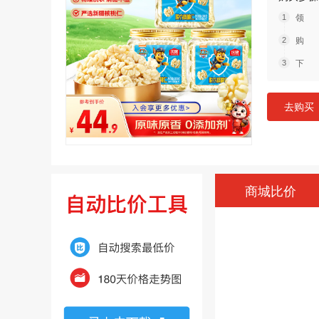
领 
购 
下 
去购买
商城比价