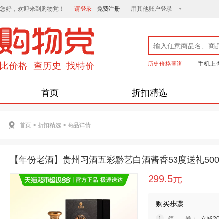
您好，欢迎来到购物党！
请登录
免费注册
用其他账户登录
历史价格查询
手机上
首页
折扣精选
首页
>
折扣精选
>
商品详情
【年份老酒】贵州习酒五彩黔艺白酒酱香53度送礼500ml
299.5元
购买步骤
领 券：
立减2