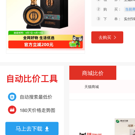
购 买：
当前商
下 单：
实付5
去购买
商城比价
天猫商城