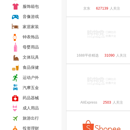
服饰箱包
京东
627139
人关注
音像游戏
家居家装
钟表饰品
母婴用品
1688平价精选
31090
人关注
文体玩具
食品保健
运动户外
汽摩五金
药品器械
AliExpress
2503
人关注
成人用品
旅游出行
投资理财