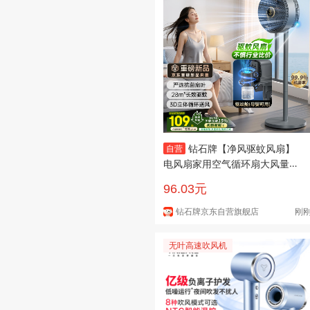
钻石牌【净风驱蚊风扇】
自营
电风扇家用空气循环扇大风量立
式直杆落地扇涡轮换气扇节能轻
96.03元
音电扇
钻石牌京东自营旗舰店
刚
无叶高速吹风机