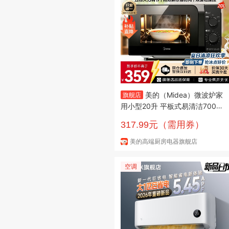
美的（Midea）微波炉家
旗舰店
用小型20升 平板式易清洁700W
均匀加热 高温杀菌除味 机械双
317.99元（需用券）
旋扭简易操作 20L五档火力调节
美的高端厨房电器旗舰店
空调