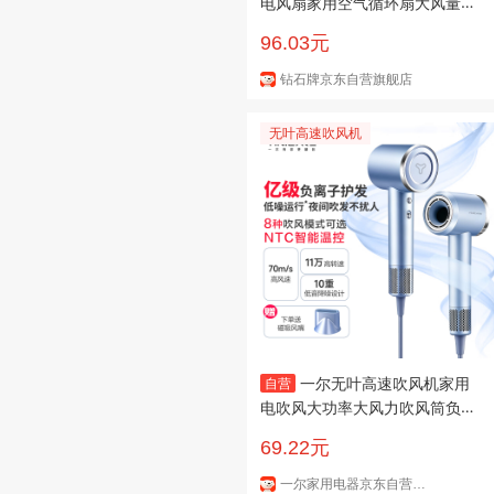
电风扇家用空气循环扇大风量立
式直杆落地扇涡轮换气扇节能轻
96.03元
音电扇
钻石牌京东自营旗舰店
无叶高速吹风机
一尔无叶高速吹风机家用
自营
电吹风大功率大风力吹风筒负离
子恒温护发不伤发低噪音 生日礼
69.22元
物
一尔家用电器京东自营旗舰店