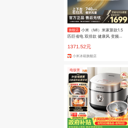
小米（MI）米家新款1.5
旗舰店
匹巨省电 双排款 健康风 变频冷
暖智能互联自清洁一级能效壁挂
1371.52元
式卧室客厅家用空调挂机 大1匹
新一级能效 巨省电26款
小米冰箱旗舰店
电饭煲