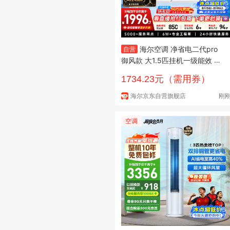
海尔空调 净省电二代pro
自营
御风款 大1.5匹挂机一级能效 外
机1.5排纯铜管 KFR-35GW/E1-1
1734.23元（需用券）
U
海尔京东自营旗舰店
刚
空调