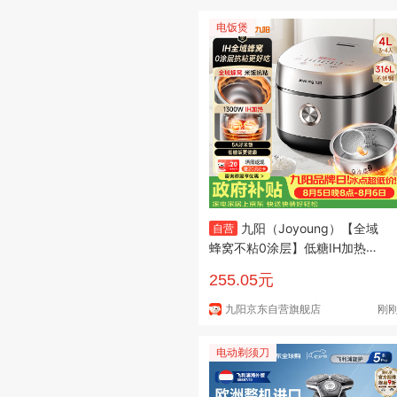
电饭煲
九阳（Joyoung）【全域
自营
蜂窝不粘0涂层】低糖IH加热电
饭煲电饭锅4升3-4人无涂层316
255.05元
L不锈钢球釜家用多功能 40F55
0L
九阳京东自营旗舰店
刚
电动剃须刀