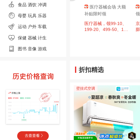
食品
酒饮 冲调
肇庆消费券，
京东超市 黑色星期
医疗器械会场 大额
至高9折，单
五 领满200-20元优惠
补贴限时领
领
母婴
玩具 乐器
00元封顶！
券×3张
、今日必买：
周四20点：京东超市
医疗器械，领99-10、
京
运动
户外
车载
日广东肇庆消费券
黑色星期五 领满200-2
199-20、499-50、14
膨
，区域补贴至
0元优惠券×3张（周四
99-150、1999-200超
保健 器械
计生
单件补贴500
20点可用）
值券
图书
音像
游戏
折扣精选
壁挂式空调