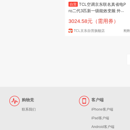
TCL空调京东联名真省电P
自营
ro二代3匹新一级能效变频 外机
双排纯铜管 柜机KFR-72LW/RT
3024.58元（需用券）
2Eb+B1国家补贴
TCL京东自营旗舰店
刚
购物党
客户端
联系我们
iPhone客户端
iPad客户端
Android客户端