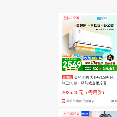
壁挂式空调
美的空调 大1匹/1.5匹 风
旗舰店
尊三代 超一级能效变频冷暖 全
面风 四季空调 卧室空调挂机 风
2025.45元（需用券）
尊三代PRO 大1.5匹 新品
美的集团官方旗舰店
刚
空气循环扇