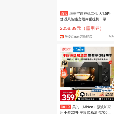
华凌空调神机二代 大1.5匹
自营
舒适风智能变频冷暖挂机一级能
效KFR-35GW/N8HE1IIUltra青
2058.89元（需用券）
以旧换新
华凌京东自营旗舰店
刚
微波炉
美的（Midea）微波炉家
旗舰店
用小型20升 平板式易清洁700W