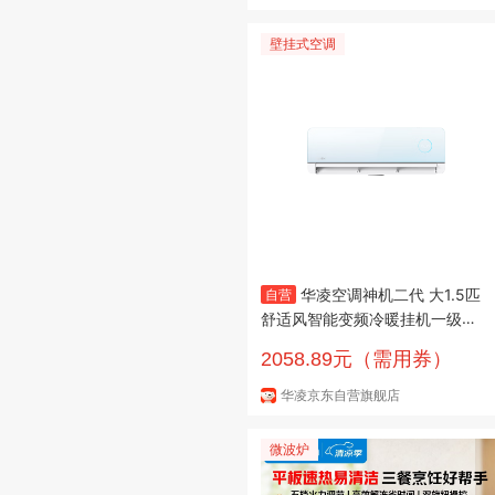
壁挂式空调
华凌空调神机二代 大1.5匹
自营
舒适风智能变频冷暖挂机一级能
效KFR-35GW/N8HE1IIUltra青
2058.89元（需用券）
以旧换新
华凌京东自营旗舰店
微波炉