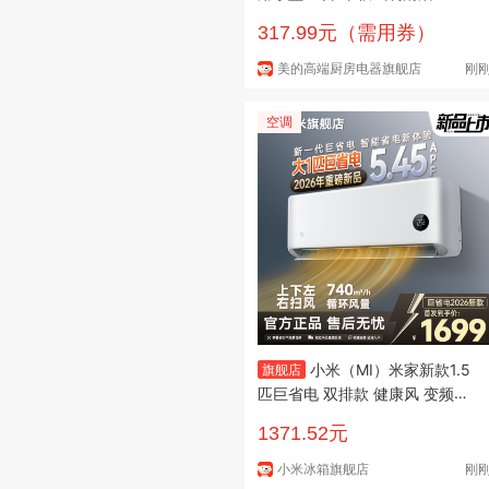
均匀加热 高温杀菌除味 机械双
317.99元（需用券）
旋扭简易操作 20L五档火力调节
美的高端厨房电器旗舰店
刚
空调
小米（MI）米家新款1.5
旗舰店
匹巨省电 双排款 健康风 变频冷
暖智能互联自清洁一级能效壁挂
1371.52元
式卧室客厅家用空调挂机 大1匹
新一级能效 巨省电26款
小米冰箱旗舰店
刚