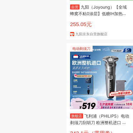
九阳（Joyoung）【全域
自营
蜂窝不粘0涂层】低糖IH加热电
饭煲电饭锅4升3-4人无涂层316
255.05元
L不锈钢球釜家用多功能 40F55
0L
九阳京东自营旗舰店
电动剃须刀
飞利浦（PHILIPS）电动
旗舰店
剃须刀刮胡刀 欧洲整机进口 经
典旋护5系 SkinIQ智能感应 生日