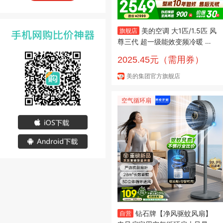
美的空调 大1匹/1.5匹 风
旗舰店
尊三代 超一级能效变频冷暖 全
面风 四季空调 卧室空调挂机 风
2025.45元（需用券）
尊三代PRO 大1.5匹 新品
美的集团官方旗舰店
空气循环扇
钻石牌【净风驱蚊风扇】
自营