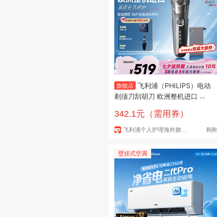
飞利浦（PHILIPS）电动
旗舰店
剃须刀刮胡刀 欧洲整机进口 经
典旋护5系 SkinIQ智能感应 生日
342.1元（需用券）
礼物送长辈送男友老公 实用礼物
【热销爆款】旋护5系Pro S588
飞利浦个人护理海外旗舰店
刚
7/10
壁挂式空调