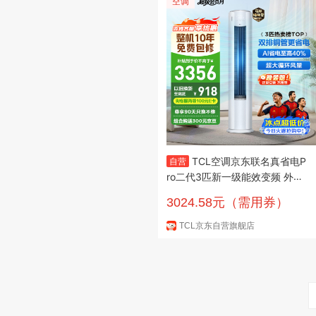
空调
TCL空调京东联名真省电P
自营
ro二代3匹新一级能效变频 外机
双排纯铜管 柜机KFR-72LW/RT
3024.58元（需用券）
2Eb+B1国家补贴
TCL京东自营旗舰店