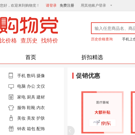
您好，欢迎来到购物党！
请登录
免费注册
用其他账户登录
历史价格查询
手机上
首页
折扣精选
促销优惠
手机
数码
摄像
电脑
办公 文仪
家电
厨具
建材
服饰
鞋靴
内衣
美妆
美发
护肤
钟表
箱包
配饰