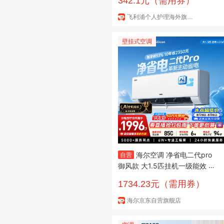
342.1元（需用券）
礼物送长辈送男友老公 实用礼物
【热销爆款】旋护5系Pro S588
飞利浦个人护理海外旗舰店
7/10
壁挂式空调
海尔空调 净省电二代pro
自营
御风款 大1.5匹挂机一级能效 外
机1.5排纯铜管 KFR-35GW/E1-1
1734.23元（需用券）
U
海尔京东自营旗舰店