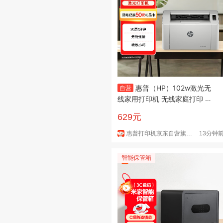
惠普（HP）102w激光无
自营
线家用打印机 无线家庭打印 学
生作业打印 小巧简约小型办公打
629元
印机
惠普打印机京东自营旗舰店
13分钟
智能保管箱