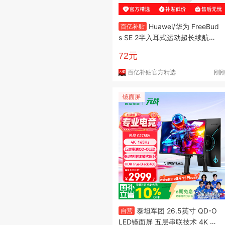
Huawei/华为 FreeBud
百亿补贴
s SE 2半入耳式运动超长续航无
线蓝牙耳机
72元
百亿补贴官方精选
刚
镜面屏
泰坦军团 26.5英寸 QD-O
自营
LED镜面屏 五层串联技术 4K 16