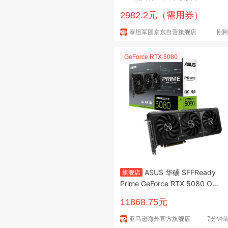
5Hz 10bit DeltaE<1硬件低蓝光
2982.2元（需用券）
AI电竞显示器 G2785V
泰坦军团京东自营旗舰店
刚
GeForce RTX 5080
ASUS 华硕 SFFReady
旗舰店
Prime GeForce RTX 5080 OC
版 16GB GDDR7
11868.75元
亚马逊海外官方旗舰店
7分钟