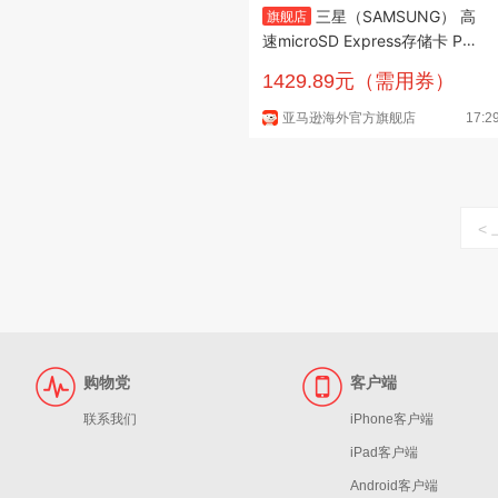
三星（SAMSUNG） 高
旗舰店
速microSD Express存储卡 P9
Express专业版 电脑手机平板通
1429.89元（需用券）
用 高性能数据传输 白色 512GB
亚马逊海外官方旗舰店
17:2
<
购物党
客户端
联系我们
iPhone客户端
iPad客户端
Android客户端