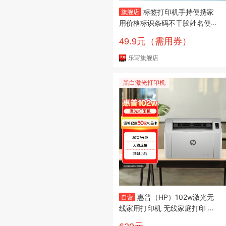
标签打印机手持便携家
旗舰店
用价格标识条码不干胶姓名便利
贴纸热敏打印
49.9元（需用券）
乐写旗舰店
黑白激光打印机
惠普（HP）102w激光无
自营
线家用打印机 无线家庭打印 学
生作业打印 小巧简约小型办公打