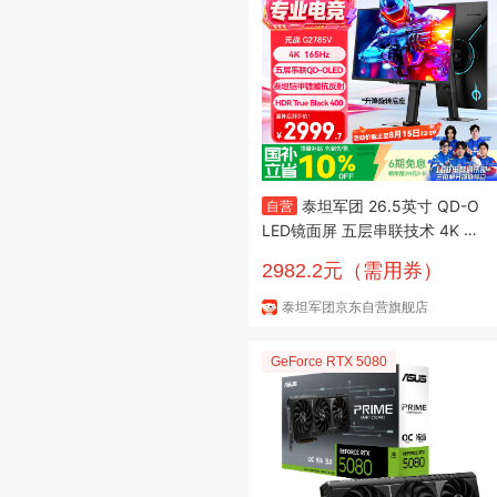
泰坦军团 26.5英寸 QD-O
自营
LED镜面屏 五层串联技术 4K 16
5Hz 10bit DeltaE<1硬件低蓝光
2982.2元（需用券）
AI电竞显示器 G2785V
泰坦军团京东自营旗舰店
GeForce RTX 5080