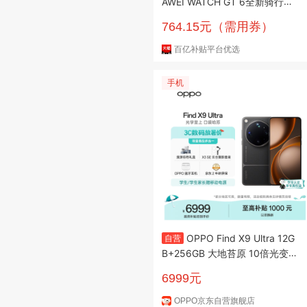
AWEI WATCH GT 6全新骑行体
验21天超长续航玄玑感知系统智
764.15元（需用券）
能手环手表
百亿补贴平台优选
手机
OPPO Find X9 Ultra 12G
自营
B+256GB 大地苔原 10倍光变天
眼长焦 长续航 游戏 5G 拍照摄
6999元
影旗舰手机新机
OPPO京东自营旗舰店