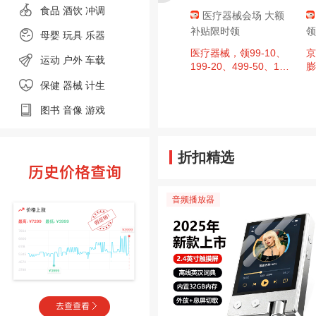
食品
酒饮 冲调
肇庆消费券，
京东超市 黑色星期
医疗器械会场 大额
至高9折，单
五 领满200-20元优惠
补贴限时领
领
母婴
玩具 乐器
00元封顶！
券×3张
、今日必买：
周四20点：京东超市
医疗器械，领99-10、
京
运动
户外
车载
日广东肇庆消费券
黑色星期五 领满200-2
199-20、499-50、14
膨
，区域补贴至
0元优惠券×3张（周四
99-150、1999-200超
保健 器械
计生
单件补贴500
20点可用）
值券
图书
音像
游戏
折扣精选
音频播放器