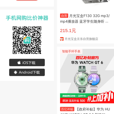
月光宝盒F130 32G mp3/
自营
mp4播放器 蓝牙学生随身听 离
线发声词典 翻译英语专用 听力
215.1元
复读 无损音乐 录音外放
月光宝盒京东自营旗舰店
智能手环手表
【政府补贴】华为 HU
百亿补贴