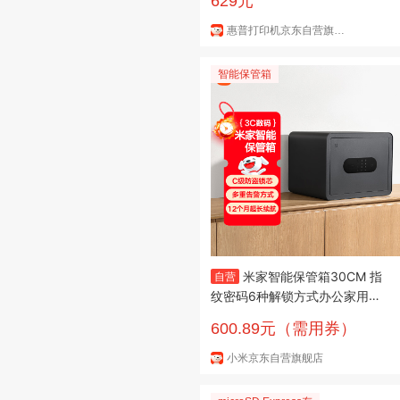
629元
印机
惠普打印机京东自营旗舰店
智能保管箱
米家智能保管箱30CM 指
自营
纹密码6种解锁方式办公家用保
管柜保密箱
600.89元（需用券）
小米京东自营旗舰店