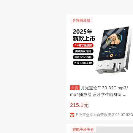
音频播放器
月光宝盒F130 32G mp3/
自营
mp4播放器 蓝牙学生随身听 离
线发声词典 翻译英语专用 听力
215.1元
复读 无损音乐 录音外放
月光宝盒京东自营旗舰店
08-07 02:
智能手环手表