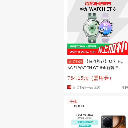
【政府补贴】华为 HU
百亿补贴
AWEI WATCH GT 6全新骑行体
验21天超长续航玄玑感知系统智
764.15元（需用券）
能手环手表
百亿补贴平台优选
刚
手机