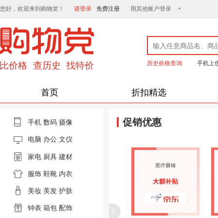
您好，欢迎来到购物党！
请登录
免费注册
用其他账户登录
历史价格查询
手机上
首页
折扣精选
促销优惠
手机
数码
摄像
电脑
办公 文仪
家电
厨具
建材
服饰
鞋靴
内衣
美妆
美发
护肤
钟表
箱包
配饰