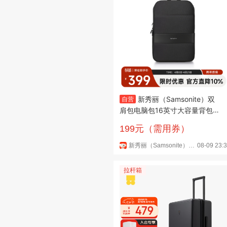
新秀丽（Samsonite）双
自营
肩包电脑包16英寸大容量背包男
士商务笔记本轻便书包休闲旅行
199元（需用券）
包
新秀丽（Samsonite）企业购京东自营旗舰店
08-09 23:
拉杆箱