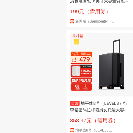
肩包电脑包16英寸大容量背包男
士商务笔记本轻便书包休闲旅行
199元（需用券）
包
新秀丽（Samsonite）企业购京东自营旗舰店
拉杆箱
地平线8号（LEVEL8）行
自营
李箱密码拉杆箱男女托运大容量
万向轮学生旅行者PC箱 24英寸
358.97元（需用券）
黑
地平线8号（LEVEL8）京东自营旗舰店