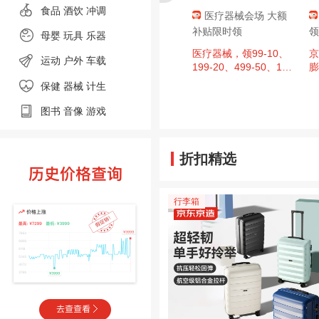
食品
酒饮 冲调
肇庆消费券，
京东超市 黑色星期
医疗器械会场 大额
至高9折，单
五 领满200-20元优惠
补贴限时领
领
母婴
玩具 乐器
00元封顶！
券×3张
、今日必买：
周四20点：京东超市
医疗器械，领99-10、
京
运动
户外
车载
日广东肇庆消费券
黑色星期五 领满200-2
199-20、499-50、14
膨
，区域补贴至
0元优惠券×3张（周四
99-150、1999-200超
保健 器械
计生
单件补贴500
20点可用）
值券
图书
音像
游戏
折扣精选
行李箱