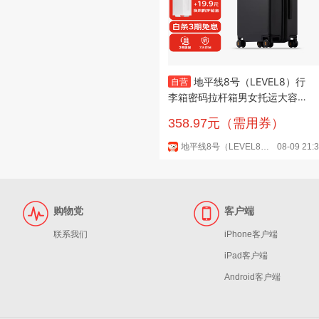
地平线8号（LEVEL8）行
自营
李箱密码拉杆箱男女托运大容量
万向轮学生旅行者PC箱 24英寸
358.97元（需用券）
黑
地平线8号（LEVEL8）京东自营旗舰店
08-09 21:
购物党
客户端
联系我们
iPhone客户端
iPad客户端
Android客户端