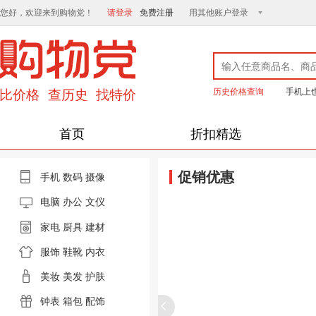
您好，欢迎来到购物党！
请登录
免费注册
用其他账户登录
历史价格查询
手机上
首页
折扣精选
促销优惠
手机
数码
摄像
电脑
办公 文仪
家电
厨具
建材
服饰
鞋靴
内衣
美妆
美发
护肤
钟表
箱包
配饰