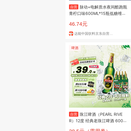
脉动+电解质水夜间酷跑瓶
自营
青柠口味600ML*15瓶低糖维C
运动饮料整箱装
46.74元
达能中国饮料京东自营旗舰店
啤酒
珠江啤酒（PEARL RIVE
自营
R）12度 经典老珠江啤酒 600ml
*12瓶 整箱装