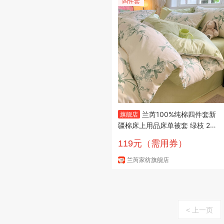
四件套
兰芮100%纯棉四件套新
旗舰店
疆棉床上用品床单被套 绿枝 20
0*230cm四件套(1.5/1.8m床)
119元（需用券）
兰芮家纺旗舰店
< 上一页