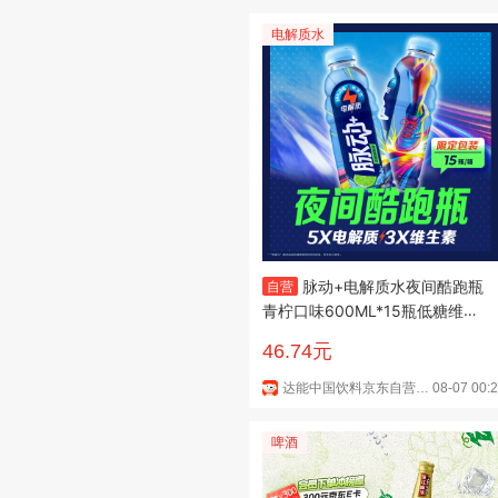
白
电解质水
脉动+电解质水夜间酷跑瓶
自营
青柠口味600ML*15瓶低糖维C
运动饮料整箱装
46.74元
达能中国饮料京东自营旗舰店
08-07 00:
啤酒