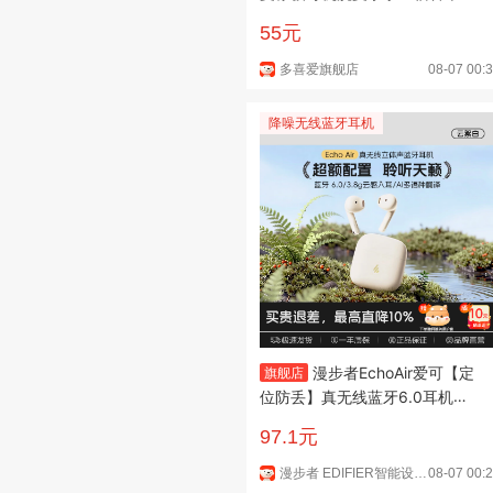
双人被子被芯 100%新疆棉芯夏
55元
薄被-萌动时光 152cm*218cm
多喜爱旗舰店
08-07 00:
降噪无线蓝牙耳机
漫步者EchoAir爱可【定
旗舰店
位防丢】真无线蓝牙6.0耳机半
入耳式AI智能通话长续航同声传
97.1元
译适用全部手机耳塞机 【定位防
丢失+同声传译】Echo Air云絮
漫步者 EDIFIER智能设备旗舰店
08-07 00: