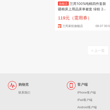
兰芮100%纯棉四件套新
旗舰店
疆棉床上用品床单被套 绿枝 20
0*230cm四件套(1.5/1.8m床)
119元（需用券）
兰芮家纺旗舰店
08-07 00:
< 上一页
购物党
客户端
联系我们
iPhone客户端
iPad客户端
Android客户端