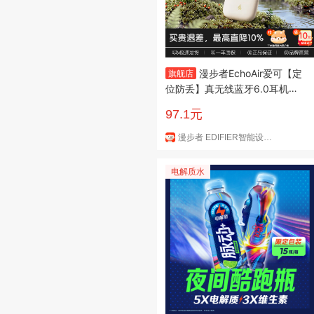
漫步者EchoAir爱可【定
旗舰店
位防丢】真无线蓝牙6.0耳机半
入耳式AI智能通话长续航同声传
97.1元
译适用全部手机耳塞机 【定位防
丢失+同声传译】Echo Air云絮
漫步者 EDIFIER智能设备旗舰店
白
电解质水