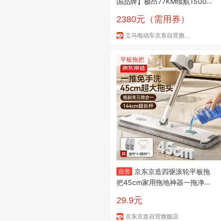
国品牌】极昂77KM续航1500W
电机96V20Ah铅酸电池爬坡王
2380元（需用券）
电动车 梦幻白
立马电动车京东自营旗舰店
平板拖把
京东京造四驱滚轮平板拖
自营
把45cm家用拖地神器一拖净洗
拖一体无水印含拖布*4
29.9元
京东京造自营旗舰店