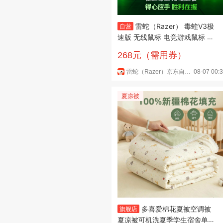
雷蛇（Razer） 毒蝰V3极
自营
速版 无线鼠标 电竞游戏鼠标 轻
量化鼠标 吃鸡/三角洲打瓦/LOL
268元（需用券）
Faker冠军推荐 黑色
雷蛇（Razer）京东自营旗舰店
08-07 00:
夏凉被
多喜爱棉花夏被空调被
旗舰店
夏凉被可机洗夏季学生宿舍单人