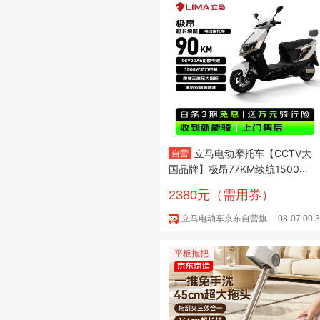
立马电动摩托车【CCTV大
自营
国品牌】极昂77KM续航1500W
电机96V20Ah铅酸电池爬坡王
2380元（需用券）
电动车 梦幻白
立马电动车京东自营旗舰店
08-07 00:
平板拖把