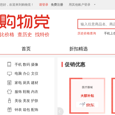
您好，欢迎来到购物党！
请登录
免费注册
用其他账户登录
历史价格查询
手机上
首页
折扣精选
促销优惠
手机
数码
摄像
电脑
办公 文仪
家电
厨具
建材
服饰
鞋靴
内衣
美妆
美发
护肤
钟表
箱包
配饰