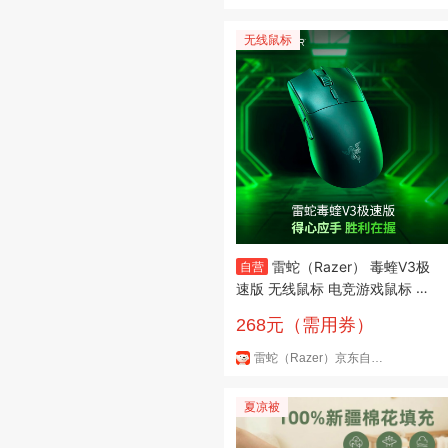
无线鼠标
雷蛇（Razer） 毒蝰V3极
自营
速版 无线鼠标 电竞游戏鼠标 轻
量化鼠标 吃鸡/三角洲打瓦/LOL
268元（需用券）
Faker冠军推荐 黑色
雷蛇（Razer）京东自营旗舰店
夏凉被