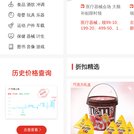
食品
酒饮 冲调
肇庆消费券，
京东超市 黑色星期
医疗器械会场 大额
至高9折，单
五 领满200-20元优惠
补贴限时领
领
母婴
玩具 乐器
00元封顶！
券×3张
、今日必买：
周四20点：京东超市
医疗器械，领99-10、
京
运动
户外
车载
日广东肇庆消费券
黑色星期五 领满200-2
199-20、499-50、14
膨
，区域补贴至
0元优惠券×3张（周四
99-150、1999-200超
保健 器械
计生
单件补贴500
20点可用）
值券
图书
音像
游戏
折扣精选
巧克力礼盒