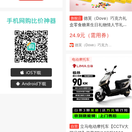
德芙（Dove）巧克力礼
旗舰店
盒零食糖果生日礼物情人节礼物
送女朋友老婆实惠休闲tzb 桶装
24.9元（需用券）
M豆9袋*2桶
德芙（Dove）巧克力礼盒旗舰店
电动摩托车
立马电动摩托车【CCTV大
自营