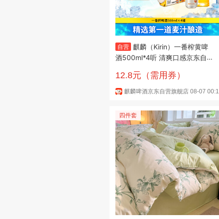
麒麟（Kirin）一番榨黄啤
自营
酒500ml*4听 清爽口感京东自
营
12.8元（需用券）
麒麟啤酒京东自营旗舰店
08-07 00:
四件套