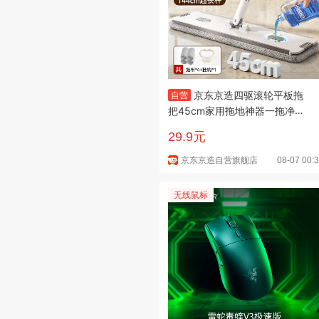
京东京造四驱滚轮平板拖
自营
把45cm家用拖地神器一拖净洗
拖一体无水印含拖布*4
29.9元
京东京造自营旗舰店
08-07 00:
无线鼠标