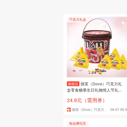
巧克力礼盒
德芙（Dove）巧克力礼
旗舰店
盒零食糖果生日礼物情人节礼物
送女朋友老婆实惠休闲tzb 桶装
24.9元（需用券）
M豆9袋*2桶
德芙（Dove）巧克力礼盒旗舰店
08-07 00:
电动摩托车