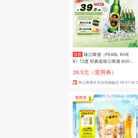
珠江啤酒（PEARL RIVE
自营
R）12度 经典老珠江啤酒 600ml
*12瓶 整箱装
28.5元（需用券）
珠江啤酒京东自营旗舰店
08-07 00:
黄啤酒