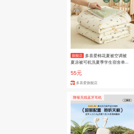
多喜爱棉花夏被空调被
旗舰店
夏凉被可机洗夏季学生宿舍单人
双人被子被芯 100%新疆棉芯夏
55元
薄被-萌动时光 152cm*218cm
多喜爱旗舰店
降噪无线蓝牙耳机